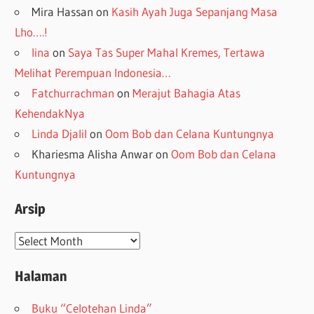
Mira Hassan
on
Kasih Ayah Juga Sepanjang Masa
Lho….!
lina
on
Saya Tas Super Mahal Kremes, Tertawa
Melihat Perempuan Indonesia…
Fatchurrachman
on
Merajut Bahagia Atas
KehendakNya
Linda Djalil
on
Oom Bob dan Celana Kuntungnya
Khariesma Alisha Anwar
on
Oom Bob dan Celana
Kuntungnya
Arsip
Arsip
Halaman
Buku “Celotehan Linda”