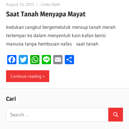
August 13, 2013
Linda Djalil
Saat Tanah Menyapa Mayat
kedukan cangkul bergemelutuk meraup tanah merah
terlempar ke dalam menyentuh kain kafan berisi
manusia tanpa hembusan nafas saat tanah
Facebook
Twitter
WhatsApp
Line
Email
Share
Continue reading
Cari
Search
Search
for: