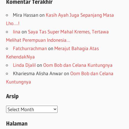
Komentar Terakhir
Mira Hassan
on
Kasih Ayah Juga Sepanjang Masa
Lho….!
lina
on
Saya Tas Super Mahal Kremes, Tertawa
Melihat Perempuan Indonesia…
Fatchurrachman
on
Merajut Bahagia Atas
KehendakNya
Linda Djalil
on
Oom Bob dan Celana Kuntungnya
Khariesma Alisha Anwar
on
Oom Bob dan Celana
Kuntungnya
Arsip
Arsip
Halaman