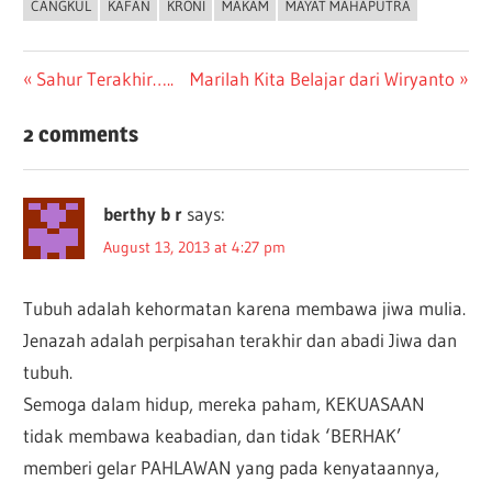
CANGKUL
KAFAN
KRONI
MAKAM
MAYAT MAHAPUTRA
Post
Previous
Next
Sahur Terakhir…..
Marilah Kita Belajar dari Wiryanto
Post:
Post:
navigation
2 comments
berthy b r
says:
August 13, 2013 at 4:27 pm
Tubuh adalah kehormatan karena membawa jiwa mulia.
Jenazah adalah perpisahan terakhir dan abadi Jiwa dan
tubuh.
Semoga dalam hidup, mereka paham, KEKUASAAN
tidak membawa keabadian, dan tidak ‘BERHAK’
memberi gelar PAHLAWAN yang pada kenyataannya,