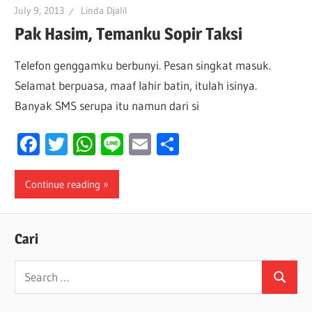
July 9, 2013
Linda Djalil
Pak Hasim, Temanku Sopir Taksi
Telefon genggamku berbunyi. Pesan singkat masuk.
Selamat berpuasa, maaf lahir batin, itulah isinya.
Banyak SMS serupa itu namun dari si
Facebook
Twitter
WhatsApp
Line
Email
Share
Continue reading
Cari
Search
Search
for: