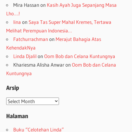
Mira Hassan
on
Kasih Ayah Juga Sepanjang Masa
Lho….!
lina
on
Saya Tas Super Mahal Kremes, Tertawa
Melihat Perempuan Indonesia…
Fatchurrachman
on
Merajut Bahagia Atas
KehendakNya
Linda Djalil
on
Oom Bob dan Celana Kuntungnya
Khariesma Alisha Anwar
on
Oom Bob dan Celana
Kuntungnya
Arsip
Arsip
Halaman
Buku “Celotehan Linda”