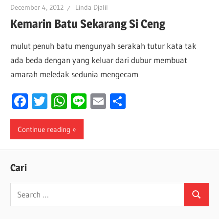
December 4, 2012
Linda Djalil
Kemarin Batu Sekarang Si Ceng
mulut penuh batu mengunyah serakah tutur kata tak
ada beda dengan yang keluar dari dubur membuat
amarah meledak sedunia mengecam
Facebook
Twitter
WhatsApp
Line
Email
Share
Continue reading
Cari
Search
Search
for: