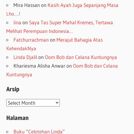
Mira Hassan
on
Kasih Ayah Juga Sepanjang Masa
Lho….!
lina
on
Saya Tas Super Mahal Kremes, Tertawa
Melihat Perempuan Indonesia…
Fatchurrachman
on
Merajut Bahagia Atas
KehendakNya
Linda Djalil
on
Oom Bob dan Celana Kuntungnya
Khariesma Alisha Anwar
on
Oom Bob dan Celana
Kuntungnya
Arsip
Arsip
Halaman
Buku “Celotehan Linda”