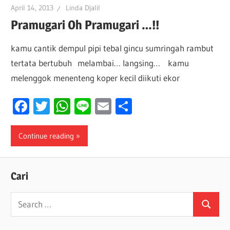
April 14, 2013
Linda Djalil
Pramugari Oh Pramugari …!!
kamu cantik dempul pipi tebal gincu sumringah rambut
tertata bertubuh melambai… langsing… kamu
melenggok menenteng koper kecil diikuti ekor
Facebook
Twitter
WhatsApp
Line
Email
Share
Continue reading
Cari
Search
Search
for: