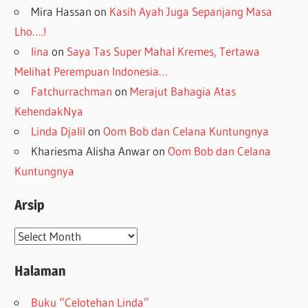
Mira Hassan
on
Kasih Ayah Juga Sepanjang Masa
Lho….!
lina
on
Saya Tas Super Mahal Kremes, Tertawa
Melihat Perempuan Indonesia…
Fatchurrachman
on
Merajut Bahagia Atas
KehendakNya
Linda Djalil
on
Oom Bob dan Celana Kuntungnya
Khariesma Alisha Anwar
on
Oom Bob dan Celana
Kuntungnya
Arsip
Arsip
Halaman
Buku “Celotehan Linda”