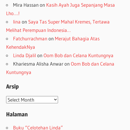
Mira Hassan
on
Kasih Ayah Juga Sepanjang Masa
Lho….!
lina
on
Saya Tas Super Mahal Kremes, Tertawa
Melihat Perempuan Indonesia…
Fatchurrachman
on
Merajut Bahagia Atas
KehendakNya
Linda Djalil
on
Oom Bob dan Celana Kuntungnya
Khariesma Alisha Anwar
on
Oom Bob dan Celana
Kuntungnya
Arsip
Arsip
Halaman
Buku “Celotehan Linda”