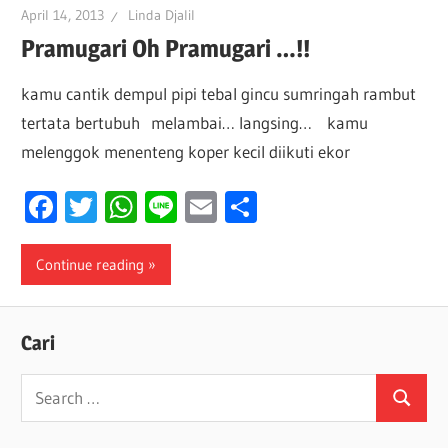
April 14, 2013
Linda Djalil
Pramugari Oh Pramugari …!!
kamu cantik dempul pipi tebal gincu sumringah rambut
tertata bertubuh melambai… langsing… kamu
melenggok menenteng koper kecil diikuti ekor
Facebook
Twitter
WhatsApp
Line
Email
Share
Continue reading
Cari
Search
Search
for: