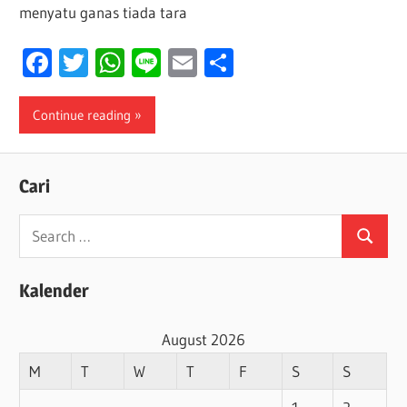
menyatu ganas tiada tara
Facebook
Twitter
WhatsApp
Line
Email
Share
Continue reading
Cari
Search
Search
for:
Kalender
August 2026
M
T
W
T
F
S
S