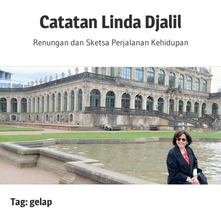
Skip
Catatan Linda Djalil
to
content
Renungan dan Sketsa Perjalanan Kehidupan
Tag:
gelap