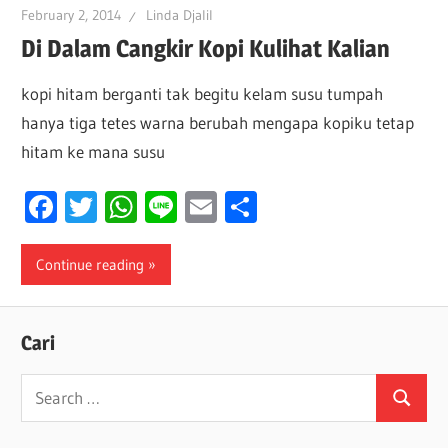
February 2, 2014
Linda Djalil
Di Dalam Cangkir Kopi Kulihat Kalian
kopi hitam berganti tak begitu kelam susu tumpah
hanya tiga tetes warna berubah mengapa kopiku tetap
hitam ke mana susu
Facebook
Twitter
WhatsApp
Line
Email
Share
Continue reading
Cari
Search
Search
for: