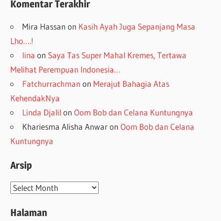
Komentar Terakhir
Mira Hassan
on
Kasih Ayah Juga Sepanjang Masa
Lho….!
lina
on
Saya Tas Super Mahal Kremes, Tertawa
Melihat Perempuan Indonesia…
Fatchurrachman
on
Merajut Bahagia Atas
KehendakNya
Linda Djalil
on
Oom Bob dan Celana Kuntungnya
Khariesma Alisha Anwar
on
Oom Bob dan Celana
Kuntungnya
Arsip
Arsip
Halaman