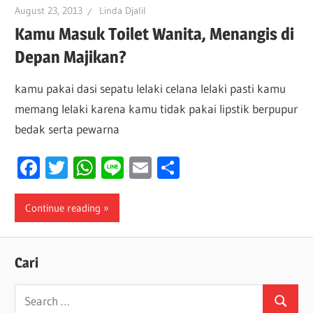
August 23, 2013
Linda Djalil
Kamu Masuk Toilet Wanita, Menangis di
Depan Majikan?
kamu pakai dasi sepatu lelaki celana lelaki pasti kamu
memang lelaki karena kamu tidak pakai lipstik berpupur
bedak serta pewarna
Facebook
Twitter
WhatsApp
Line
Email
Share
Continue reading
Cari
Search
Search