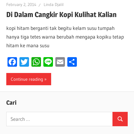
February 2, 2014
Linda Djalil
Di Dalam Cangkir Kopi Kulihat Kalian
kopi hitam berganti tak begitu kelam susu tumpah
hanya tiga tetes warna berubah mengapa kopiku tetap
hitam ke mana susu
Facebook
Twitter
WhatsApp
Line
Email
Share
Continue reading
Cari
Search
Search
for: