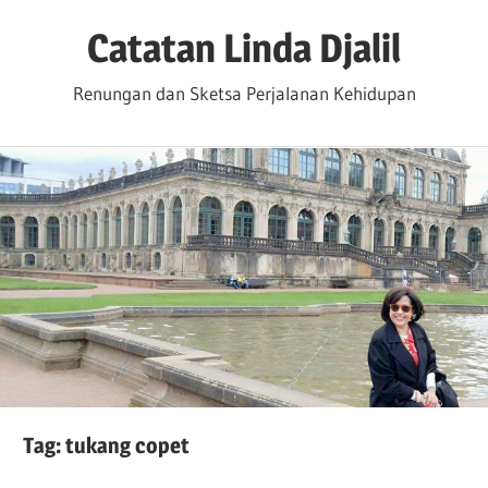
Skip
Catatan Linda Djalil
to
content
Renungan dan Sketsa Perjalanan Kehidupan
Tag:
tukang copet