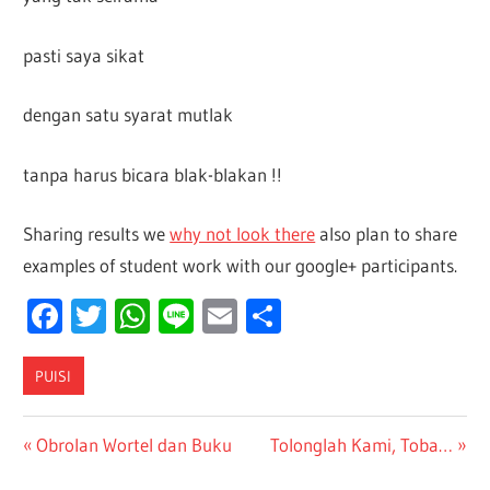
pasti saya sikat
dengan satu syarat mutlak
tanpa harus bicara blak-blakan !!
Sharing results we
why not look there
also plan to share
examples of student work with our google+ participants.
Facebook
Twitter
WhatsApp
Line
Email
Share
PUISI
Post
Previous
Next
Obrolan Wortel dan Buku
Tolonglah Kami, Toba…
Post:
Post: