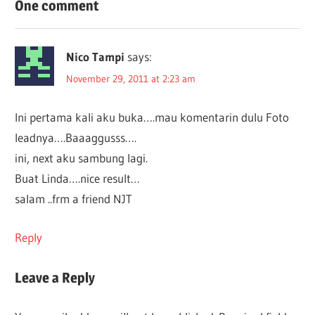
navigation
One comment
Nico Tampi
says:
November 29, 2011 at 2:23 am
Ini pertama kali aku buka….mau komentarin dulu Foto
leadnya….Baaaggusss….
ini, next aku sambung lagi.
Buat Linda….nice result…
salam ..frm a friend NJT
Reply
Leave a Reply