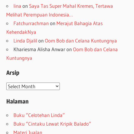
lina
on
Saya Tas Super Mahal Kremes, Tertawa
Melihat Perempuan Indonesia…
Fatchurrachman
on
Merajut Bahagia Atas
KehendakNya
Linda Djalil
on
Oom Bob dan Celana Kuntungnya
Khariesma Alisha Anwar
on
Oom Bob dan Celana
Kuntungnya
Arsip
Arsip
Halaman
Buku “Celotehan Linda”
Buku “Cintaku Lewat Kripik Balado”
Materi Jualan