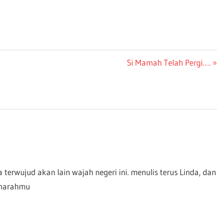
Next
Si Mamah Telah Pergi….
Post:
terwujud akan lain wajah negeri ini. menulis terus Linda, dan
 marahmu