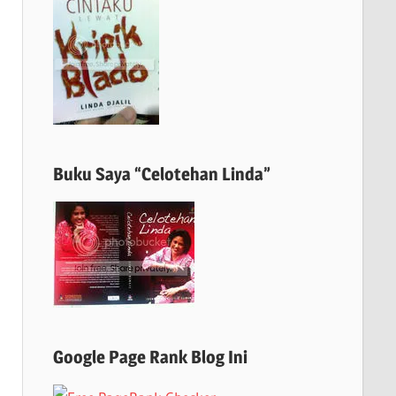
Buku Saya “Celotehan Linda”
Google Page Rank Blog Ini