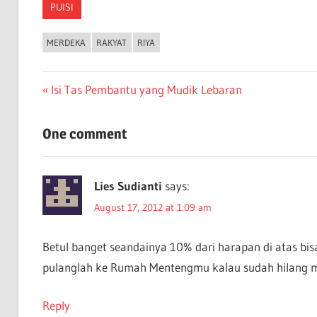
PUISI
MERDEKA
RAKYAT
RIYA
Post
Previous
Isi Tas Pembantu yang Mudik Lebaran
Post:
navigation
One comment
Lies Sudianti
says:
August 17, 2012 at 1:09 am
Betul banget seandainya 10% dari harapan di atas bisa 
pulanglah ke Rumah Mentengmu kalau sudah hilang
Reply