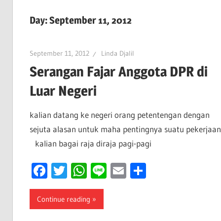
Day:
September 11, 2012
September 11, 2012
Linda Djalil
Serangan Fajar Anggota DPR di
Luar Negeri
kalian datang ke negeri orang petentengan dengan
sejuta alasan untuk maha pentingnya suatu pekerjaan
kalian bagai raja diraja pagi-pagi
Facebook
Twitter
WhatsApp
Line
Email
Share
Continue reading