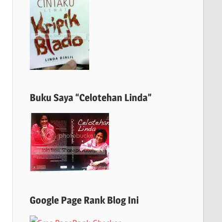
Buku Saya “Celotehan Linda”
Google Page Rank Blog Ini