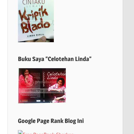
Buku Saya “Celotehan Linda”
Google Page Rank Blog Ini