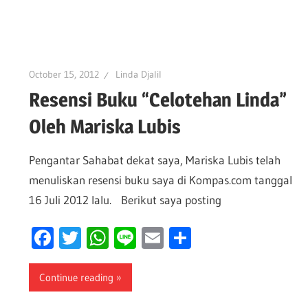
October 15, 2012
Linda Djalil
Resensi Buku “Celotehan Linda”
Oleh Mariska Lubis
Pengantar Sahabat dekat saya, Mariska Lubis telah
menuliskan resensi buku saya di Kompas.com tanggal
16 Juli 2012 lalu. Berikut saya posting
Facebook
Twitter
WhatsApp
Line
Email
Share
Continue reading