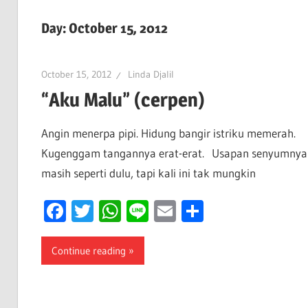
Day:
October 15, 2012
October 15, 2012
Linda Djalil
“Aku Malu” (cerpen)
Angin menerpa pipi. Hidung bangir istriku memerah.
Kugenggam tangannya erat-erat. Usapan senyumnya
masih seperti dulu, tapi kali ini tak mungkin
Facebook
Twitter
WhatsApp
Line
Email
Share
Continue reading