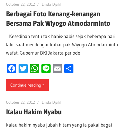
October 22, 2012
Linda Djalil
Berbagai Foto Kenang-kenangan
Bersama Pak Wiyogo Atmodarminto
Kesedihan tentu tak habis-habis sejak beberapa hari
lalu, saat mendengar kabar pak Wiyogo Atmodarminto
wafat. Gubernur DKI Jakarta periode
Facebook
Twitter
WhatsApp
Line
Email
Share
Continue reading
October 22, 2012
Linda Djalil
Kalau Hakim Nyabu
kalau hakim nyabu jubah hitam yang ia pakai bagai