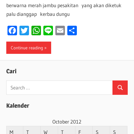
berwarna merah jambu pesakitan yang akan diketuk
palu dianggap kerbau dungu
Facebook
Twitter
WhatsApp
Line
Email
Share
Continue reading
Cari
Search
Search
for:
Kalender
October 2012
M
T
W
T
F
S
S