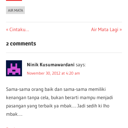
AIR MATA
Post
Previous
Next
Cintaku…
Air Mata Lagi
Post:
Post:
navigation
2 comments
Ninik Kusumawardani
says:
November 30, 2012 at 4:20 am
Sama-sama orang baik dan sama-sama memiliki
kenangan tanpa cela, bukan berarti mampu menjadi
pasangan yang terbaik ya mbak…. Jadi sedih ki lho
mbak….