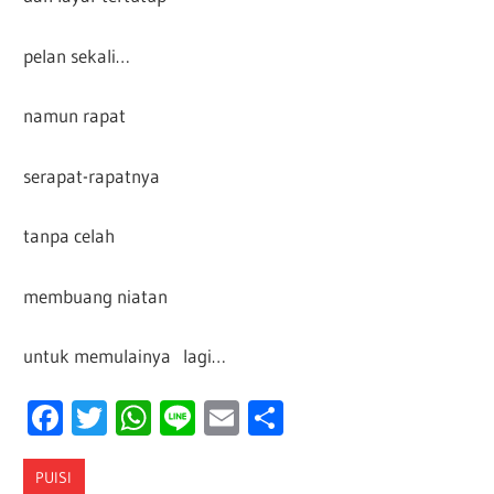
pelan sekali…
namun rapat
serapat-rapatnya
tanpa celah
membuang niatan
untuk memulainya lagi…
Facebook
Twitter
WhatsApp
Line
Email
Share
PUISI