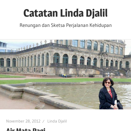
Skip
Catatan Linda Djalil
to
content
Renungan dan Sketsa Perjalanan Kehidupan
November 28, 2012
Linda Djalil
Air Mata Pagi….