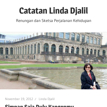
Skip
Catatan Linda Djalil
to
content
Renungan dan Sketsa Perjalanan Kehidupan
November 19, 2012
Linda Djalil
Simpan Saja Dulu Kangenmu…