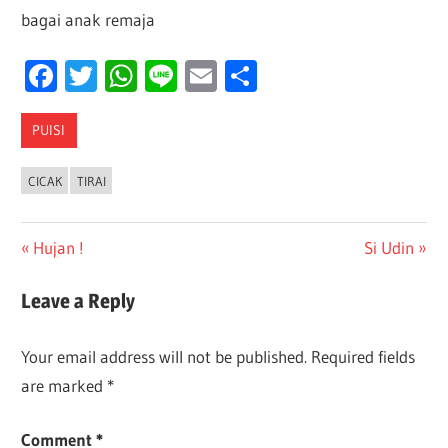
bagai anak remaja
Facebook
Twitter
WhatsApp
Line
Email
Share
PUISI
CICAK
TIRAI
Post
Previous
Next
Hujan !
Si Udin
Post:
Post:
navigation
Leave a Reply
Your email address will not be published.
Required fields
are marked
*
Comment
*