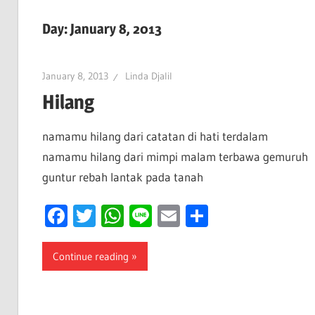
Day:
January 8, 2013
January 8, 2013
Linda Djalil
Hilang
namamu hilang dari catatan di hati terdalam
namamu hilang dari mimpi malam terbawa gemuruh
guntur rebah lantak pada tanah
Facebook
Twitter
WhatsApp
Line
Email
Share
Continue reading