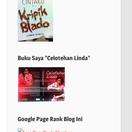
Buku Saya “Celotehan Linda”
Google Page Rank Blog Ini