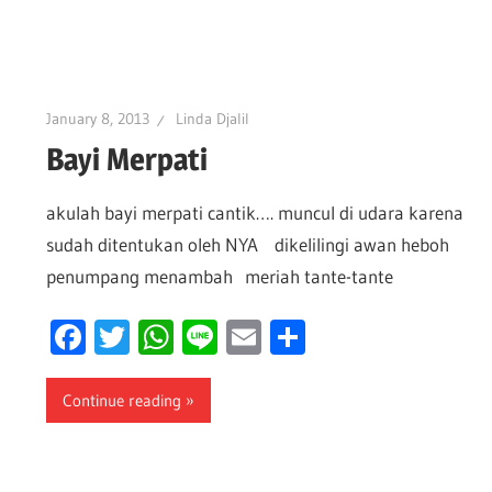
January 8, 2013
Linda Djalil
Bayi Merpati
akulah bayi merpati cantik…. muncul di udara karena
sudah ditentukan oleh NYA dikelilingi awan heboh
penumpang menambah meriah tante-tante
Facebook
Twitter
WhatsApp
Line
Email
Share
Continue reading