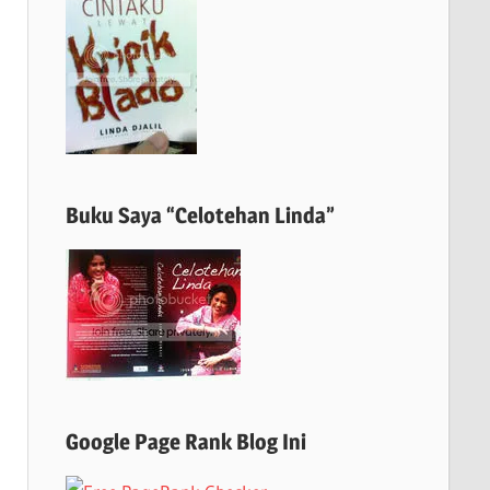
Buku Saya “Celotehan Linda”
Google Page Rank Blog Ini