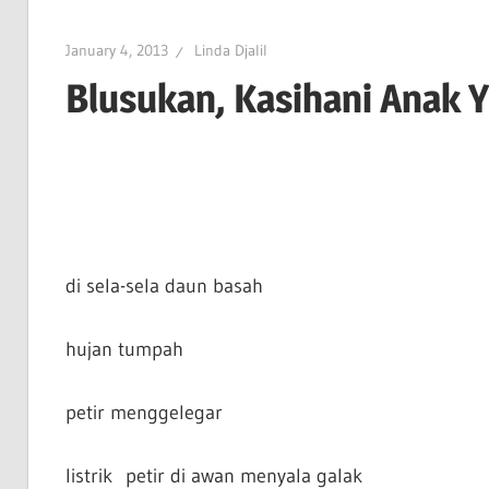
January 4, 2013
Linda Djalil
Blusukan, Kasihani Anak Y
di sela-sela daun basah
hujan tumpah
petir menggelegar
listrik petir di awan menyala galak