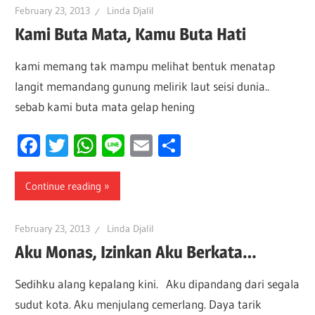
February 23, 2013
Linda Djalil
Kami Buta Mata, Kamu Buta Hati
kami memang tak mampu melihat bentuk menatap
langit memandang gunung melirik laut seisi dunia..
sebab kami buta mata gelap hening
Facebook
Twitter
WhatsApp
Line
Email
Share
Continue reading
February 23, 2013
Linda Djalil
Aku Monas, Izinkan Aku Berkata…
Sedihku alang kepalang kini. Aku dipandang dari segala
sudut kota. Aku menjulang cemerlang. Daya tarik