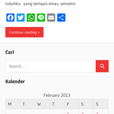
tubuhku yang berlapis emas, semakin
Facebook
Twitter
WhatsApp
Line
Email
Share
Continue reading
Cari
Search
Search
for:
Kalender
February 2013
M
T
W
T
F
S
S