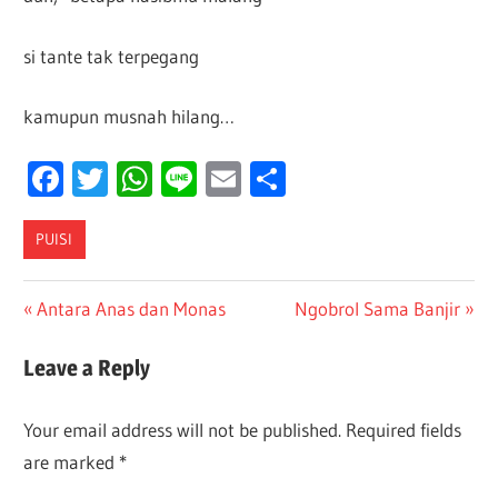
si tante tak terpegang
kamupun musnah hilang…
Facebook
Twitter
WhatsApp
Line
Email
Share
PUISI
Post
Previous
Next
Antara Anas dan Monas
Ngobrol Sama Banjir
Post:
Post:
navigation
Leave a Reply
Your email address will not be published.
Required fields
are marked
*