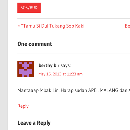
SOS/BUD
Post
Previous
Ne
“Tamu Si Dul Tukang Sop Kaki”
Be
Post:
Po
navigation
One comment
berthy b r
says:
May 16, 2013 at 11:23 am
Mantaaap Mbak Lin. Harap sudah APEL MALANG da
Reply
Leave a Reply