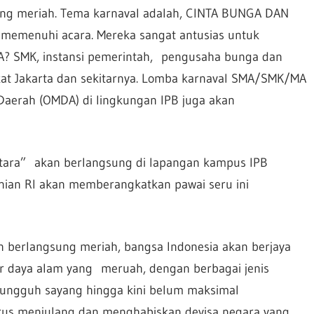
ung meriah. Tema karnaval adalah, CINTA BUNGA DAN
emenuhi acara. Mereka sangat antusias untuk
 SMA? SMK, instansi pemerintah, pengusaha bunga dan
kat Jakarta dan sekitarnya. Lomba karnaval SMA/SMK/MA
Daerah (OMDA) di lingkungan IPB juga akan
tara” akan berlangsung di lapangan kampus IPB
ian RI akan memberangkatkan pawai seru ini
kan berlangsung meriah, bangsa Indonesia akan berjaya
er daya alam yang meruah, dengan berbagai jenis
 sungguh sayang hingga kini belum maksimal
terus menjulang dan menghabiskan devisa negara yang