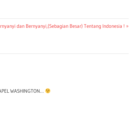
xt
rnyanyi dan Bernyanyi,(Sebagian Besar) Tentang Indonesia !
st:
n APEL WASHINGTON…