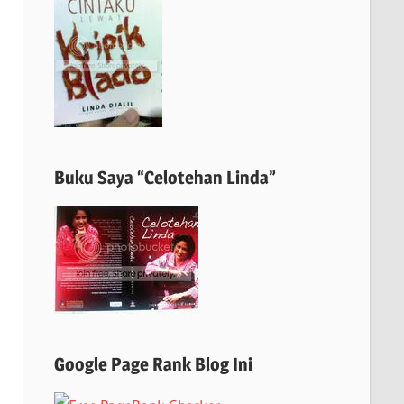
Buku Saya “Celotehan Linda”
Google Page Rank Blog Ini