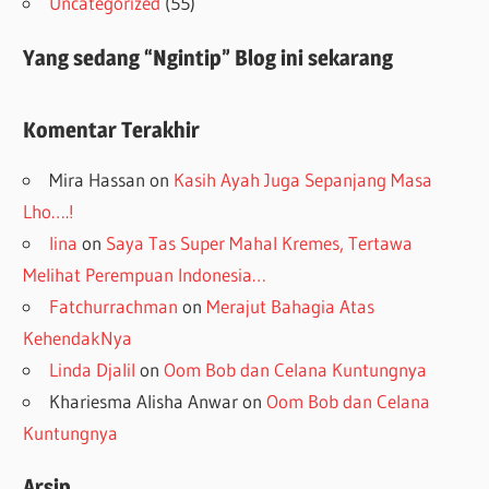
Uncategorized
(55)
Yang sedang “Ngintip” Blog ini sekarang
Komentar Terakhir
Mira Hassan
on
Kasih Ayah Juga Sepanjang Masa
Lho….!
lina
on
Saya Tas Super Mahal Kremes, Tertawa
Melihat Perempuan Indonesia…
Fatchurrachman
on
Merajut Bahagia Atas
KehendakNya
Linda Djalil
on
Oom Bob dan Celana Kuntungnya
Khariesma Alisha Anwar
on
Oom Bob dan Celana
Kuntungnya
Arsip