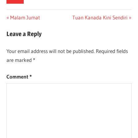
Post
Previous
Next
Malam Jumat
Tuan Kanada Kini Sendiri
Post:
Post:
navigation
Leave a Reply
Your email address will not be published.
Required fields
are marked
*
Comment
*