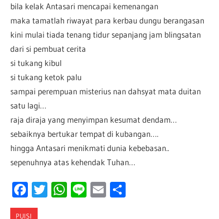
bila kelak Antasari mencapai kemenangan
maka tamatlah riwayat para kerbau dungu berangasan
kini mulai tiada tenang tidur sepanjang jam blingsatan
dari si pembuat cerita
si tukang kibul
si tukang ketok palu
sampai perempuan misterius nan dahsyat mata duitan
satu lagi…
raja diraja yang menyimpan kesumat dendam…
sebaiknya bertukar tempat di kubangan….
hingga Antasari menikmati dunia kebebasan..
sepenuhnya atas kehendak Tuhan…
Facebook
Twitter
WhatsApp
Line
Email
Share
PUISI