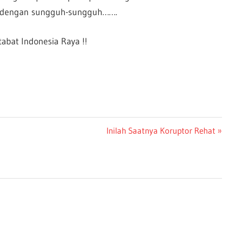
in dengan sungguh-sungguh…….
bat Indonesia Raya !!
Next
Inilah Saatnya Koruptor Rehat
Post: