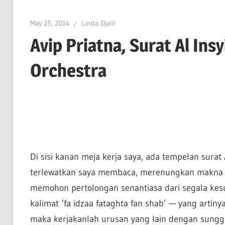
May 25, 2014
Linda Djalil
Avip Priatna, Surat Al Ins
Orchestra
Di sisi kanan meja kerja saya, ada tempelan surat
terlewatkan saya membaca, merenungkan makna urai
memohon pertolongan senantiasa dari segala kes
kalimat ‘fa idzaa fataghta fan shab’ — yang artiny
maka kerjakanlah urusan yang lain dengan sungg