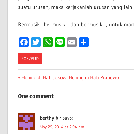
suatu urusan, maka kerjakanlah urusan yang la
Bermusik…bermusik… dan bermusik…, untuk marta
Facebook
Twitter
WhatsApp
Line
Email
Share
SOS/BUD
Post
Previous
Hening di Hati Jokowi Hening di Hati Prabowo
Post:
navigation
One comment
berthy b r
says:
May 25, 2014 at 2:04 pm