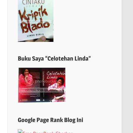
Buku Saya “Celotehan Linda”
Google Page Rank Blog Ini