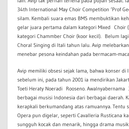
lain. Avip tak pernah terlena pada pujian sesaat.
34th International May Choir Competition ‘Prof G
silam. Kembali suara emas BMS membuktikan keh
gelar juara pertama dalam kategori Mixed Choir 
kategori Chammber Choir (koor kecil). Belum lagi 
Choral Singing di Itali tahun lalu. Avip melebarkan
menebar pesona keindahan pada bermacam-macam 
Avip memiliki obsesi sejak lama, bahwa konser di I
sebelum ini, pada tahun 2001 ia mendirikan Jaka
Toeti Heraty Noeradi Rooseno. Awalnyabernama 
berbagai musisi Indonesia dari berbagai daerah. 
kerapkali berkumandang atas ramuannya. Tentu s
Opera pun digelar, seperti Cavalleria Rusticana k
sungguh kocak dan menarik, hingga drama musika