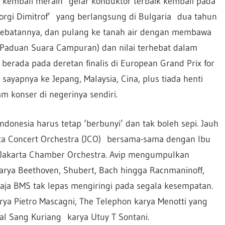
 Ia kembali meraih gelar konduktor terbaik kembali pada
eorgi Dimitrof’ yang berlangsung di Bulgaria dua tahun
ebatannya, dan pulang ke tanah air dengan membawa
(Paduan Suara Campuran) dan nilai terhebat dalam
berada pada deretan finalis di European Grand Prix for
 sayapnya ke Jepang, Malaysia, Cina, plus tiada henti
konser di negerinya sendiri.
ndonesia harus tetap ‘berbunyi’ dan tak boleh sepi. Jauh
rta Concert Orchestra (JCO) bersama-sama dengan Ibu
Jakarta Chamber Orchestra. Avip mengumpulkan
Karya Beethoven, Shubert, Bach hingga Racnmaninoff,
aja BMS tak lepas mengiringi pada segala kesempatan.
arya Pietro Mascagni, The Telephon karya Menotti yang
l Sang Kuriang karya Utuy T Sontani.