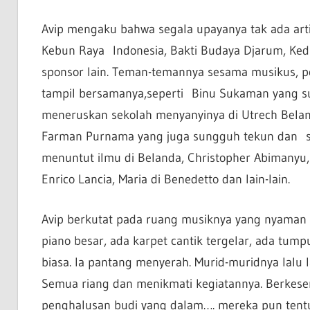
Avip mengaku bahwa segala upayanya tak ada artin
Kebun Raya Indonesia, Bakti Budaya Djarum, Kedu
sponsor lain. Teman-temannya sesama musikus, pe
tampil bersamanya,seperti Binu Sukaman yang sua
meneruskan sekolah menyanyinya di Utrech Belan
Farman Purnama yang juga sungguh tekun dan ses
menuntut ilmu di Belanda, Christopher Abimanyu, 
Enrico Lancia, Maria di Benedetto dan lain-lain.
Avip berkutat pada ruang musiknya yang nyaman 
piano besar, ada karpet cantik tergelar, ada tump
biasa. Ia pantang menyerah. Murid-muridnya lalu 
Semua riang dan menikmati kegiatannya. Berkes
penghalusan budi yang dalam…. mereka pun tentu i