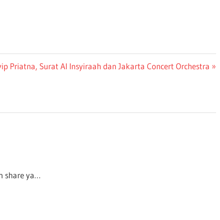
xt
ip Priatna, Surat Al Insyiraah dan Jakarta Concert Orchestra
st:
n share ya…