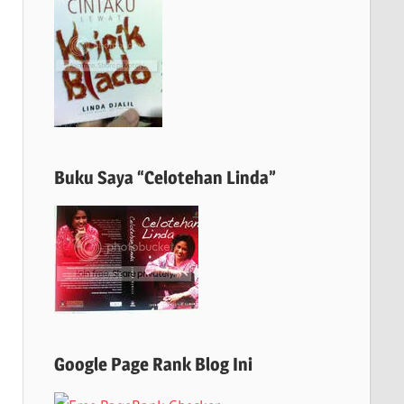
Buku Saya “Celotehan Linda”
Google Page Rank Blog Ini