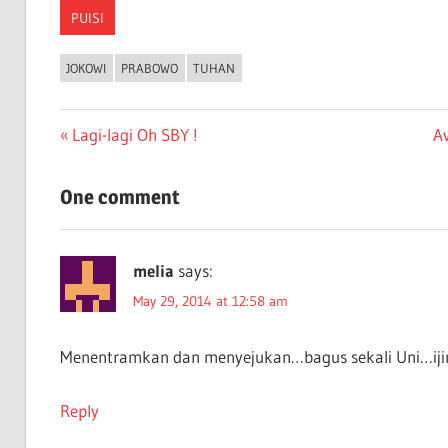
PUISI
JOKOWI
PRABOWO
TUHAN
Post
Previous
Ne
Lagi-lagi Oh SBY !
Av
Post:
Po
navigation
One comment
melia
says:
May 29, 2014 at 12:58 am
Menentramkan dan menyejukan…bagus sekali Uni…iji
Reply