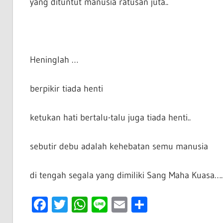
yang dituntut manusia ratusan juta..
Heninglah …
berpikir tiada henti
ketukan hati bertalu-talu juga tiada henti..
sebutir debu adalah kehebatan semu manusia
di tengah segala yang dimiliki Sang Maha Kuasa….
Facebook
Twitter
WhatsApp
Line
Email
Share