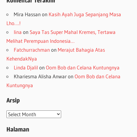
Komentar Terakhir
Mira Hassan
on
Kasih Ayah Juga Sepanjang Masa
Lho….!
lina
on
Saya Tas Super Mahal Kremes, Tertawa
Melihat Perempuan Indonesia…
Fatchurrachman
on
Merajut Bahagia Atas
KehendakNya
Linda Djalil
on
Oom Bob dan Celana Kuntungnya
Khariesma Alisha Anwar
on
Oom Bob dan Celana
Kuntungnya
Arsip
Arsip
Halaman