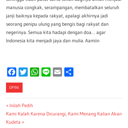
manusia congkak, serampangan, membatalkan seluruh
janji baiknya kepada rakyat, apalagi akhirnya jadi
seorang penipu ulung yang bengis bagi rakyat dan
negerinya. Semua kita hadapi dengan doa… agar
Indonesia kita menjadi jaya dan mulia. Aamiin
Facebook
Twitter
WhatsApp
Line
Email
Share
OPINI
Post
Previous
Inilah Pedih
Next
Post:
Kami Kalah Karena Dicurangi, Kami Menang Kalian Akan
navigation
Post:
Kudeta