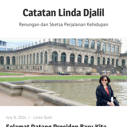
Skip
Catatan Linda Djalil
to
content
Renungan dan Sketsa Perjalanan Kehidupan
July 8, 2014
Linda Djalil
Selamat Datang Presiden Baru Kita