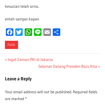
kesucian telah sirna..
entah sampai kapan
Facebook
Twitter
WhatsApp
Line
Email
Share
PUISI
Post
Previous
Ingat Zaman PKI di Jakarta
Post:
Next
Selamat Datang Presiden Baru Kita
navigation
Post:
Leave a Reply
Your email address will not be published.
Required fields
are marked
*