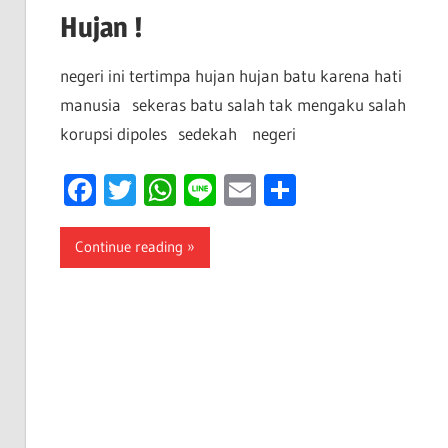
Hujan !
negeri ini tertimpa hujan hujan batu karena hati
manusia sekeras batu salah tak mengaku salah
korupsi dipoles sedekah negeri
Facebook
Twitter
WhatsApp
Line
Email
Share
Continue reading