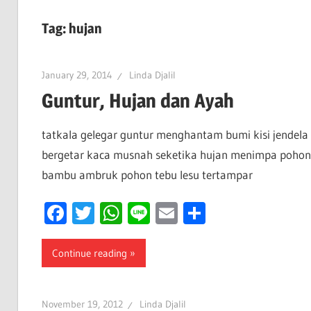
Tag:
hujan
January 29, 2014
Linda Djalil
Guntur, Hujan dan Ayah
tatkala gelegar guntur menghantam bumi kisi jendela
bergetar kaca musnah seketika hujan menimpa pohon
bambu ambruk pohon tebu lesu tertampar
Facebook
Twitter
WhatsApp
Line
Email
Share
Continue reading
November 19, 2012
Linda Djalil