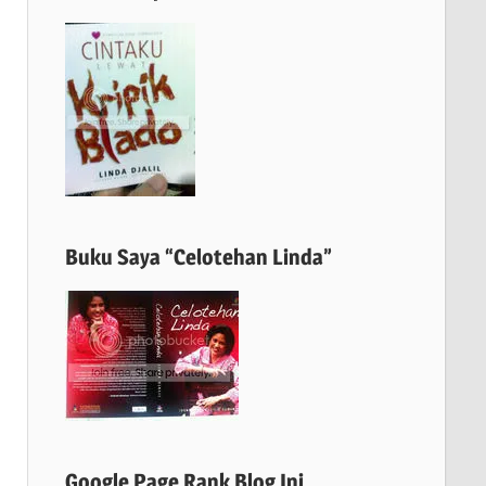
Buku Saya “Celotehan Linda”
Google Page Rank Blog Ini