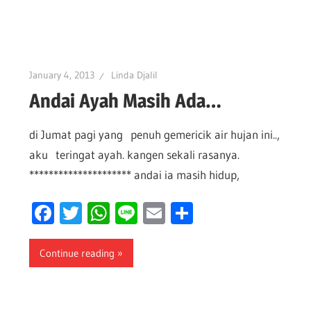
January 4, 2013
Linda Djalil
Andai Ayah Masih Ada…
di Jumat pagi yang penuh gemericik air hujan ini..,
aku teringat ayah. kangen sekali rasanya.
********************* andai ia masih hidup,
Facebook
Twitter
WhatsApp
Line
Email
Share
Continue reading