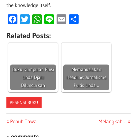
the knowledge itself.
Facebook
Twitter
WhatsApp
Line
Email
Share
Related Posts:
Buku Kumpulan Puisi
Memanusiakan
Linda Djalil
Headline: Jurnalisme
Diluncurkan
Puitis Linda…
RESENSI BUKU
Post
Previous
Next
Penuh Tawa
Melangkah…
Post:
Post:
navigation
4 comments