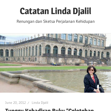
Skip
Catatan Linda Djalil
to
content
Renungan dan Sketsa Perjalanan Kehidupan
June 20, 2012
Linda Djalil
Tunggu Kehadiran Buku “Celotehan