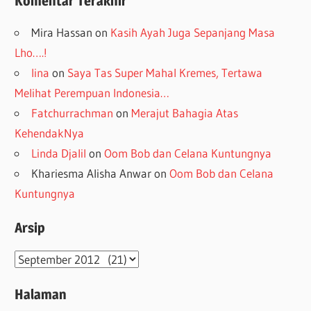
Komentar Terakhir
Mira Hassan
on
Kasih Ayah Juga Sepanjang Masa
Lho….!
lina
on
Saya Tas Super Mahal Kremes, Tertawa
Melihat Perempuan Indonesia…
Fatchurrachman
on
Merajut Bahagia Atas
KehendakNya
Linda Djalil
on
Oom Bob dan Celana Kuntungnya
Khariesma Alisha Anwar
on
Oom Bob dan Celana
Kuntungnya
Arsip
Arsip
Halaman