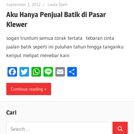
September 1, 2012
Linda Djalil
Aku Hanya Penjual Batik di Pasar
Klewer
sogan truntum semua corak tertata tebaran cinta
jualan batik seperti ini puluhan tahun hingga tanganku
keriput melipat menebar kain
Facebook
Twitter
WhatsApp
Line
Email
Share
Continue reading
Cari
Search
Search