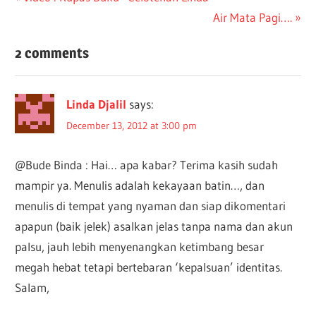
Post:
Next
Air Mata Pagi….
navigation
Post:
2 comments
Linda Djalil
says:
December 13, 2012 at 3:00 pm
@Bude Binda : Hai… apa kabar? Terima kasih sudah
mampir ya. Menulis adalah kekayaan batin…, dan
menulis di tempat yang nyaman dan siap dikomentari
apapun (baik jelek) asalkan jelas tanpa nama dan akun
palsu, jauh lebih menyenangkan ketimbang besar
megah hebat tetapi bertebaran ‘kepalsuan’ identitas.
Salam,