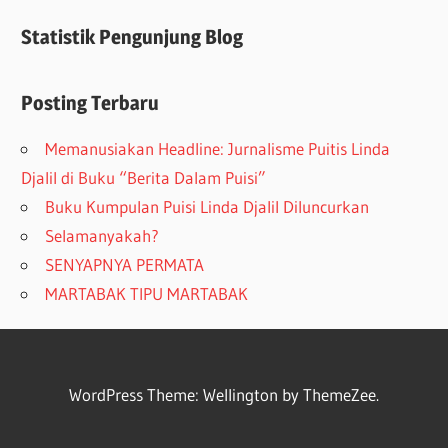
Statistik Pengunjung Blog
Posting Terbaru
Memanusiakan Headline: Jurnalisme Puitis Linda
Djalil di Buku “Berita Dalam Puisi”
Buku Kumpulan Puisi Linda Djalil Diluncurkan
Selamanyakah?
SENYAPNYA PERMATA
MARTABAK TIPU MARTABAK
WordPress Theme: Wellington by ThemeZee.