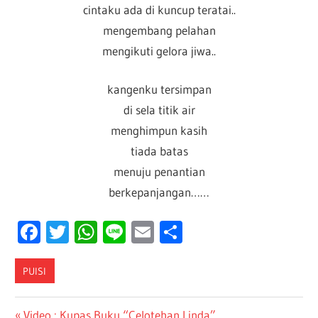
cintaku ada di kuncup teratai..
mengembang pelahan
mengikuti gelora jiwa..
kangenku tersimpan
di sela titik air
menghimpun kasih
tiada batas
menuju penantian
berkepanjangan……
Facebook
Twitter
WhatsApp
Line
Email
Share
PUISI
Post
Previous
Video : Kupas Buku “Celotehan Linda”