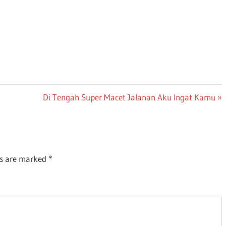
Next
Di Tengah Super Macet Jalanan Aku Ingat Kamu
Post:
ds are marked
*