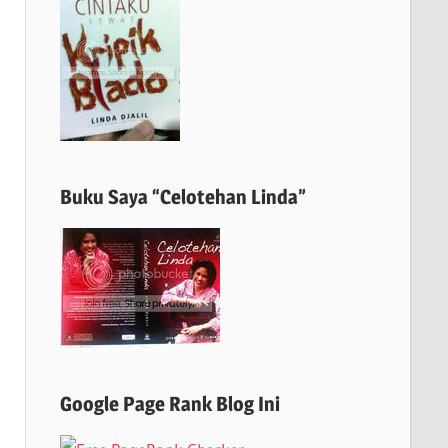
Buku Saya “Celotehan Linda”
Google Page Rank Blog Ini