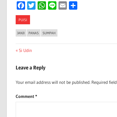
Facebook
Twitter
WhatsApp
Line
Email
Share
PUISI
JANJI
PANAS
SUMPAH
Post
Previous
Si Udin
Post:
navigation
Leave a Reply
Your email address will not be published.
Required fiel
Comment
*