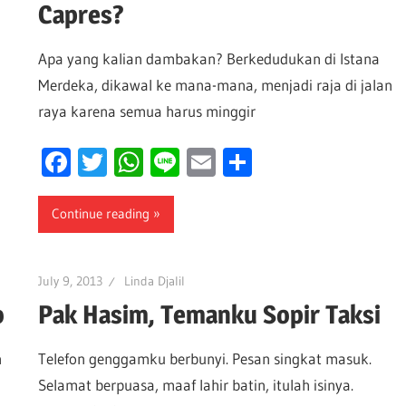
Capres?
Apa yang kalian dambakan? Berkedudukan di Istana
Merdeka, dikawal ke mana-mana, menjadi raja di jalan
raya karena semua harus minggir
Facebook
Twitter
WhatsApp
Line
Email
Share
Continue reading
July 9, 2013
Linda Djalil
o
Pak Hasim, Temanku Sopir Taksi
n
Telefon genggamku berbunyi. Pesan singkat masuk.
Selamat berpuasa, maaf lahir batin, itulah isinya.