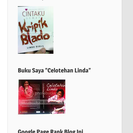
Buku Saya “Celotehan Linda”
Google Page Rank Blog Ini