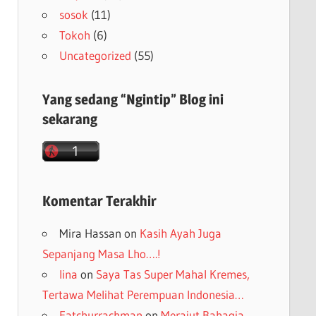
sosok
(11)
Tokoh
(6)
Uncategorized
(55)
Yang sedang “Ngintip” Blog ini
sekarang
Komentar Terakhir
Mira Hassan
on
Kasih Ayah Juga
Sepanjang Masa Lho….!
lina
on
Saya Tas Super Mahal Kremes,
Tertawa Melihat Perempuan Indonesia…
Fatchurrachman
on
Merajut Bahagia