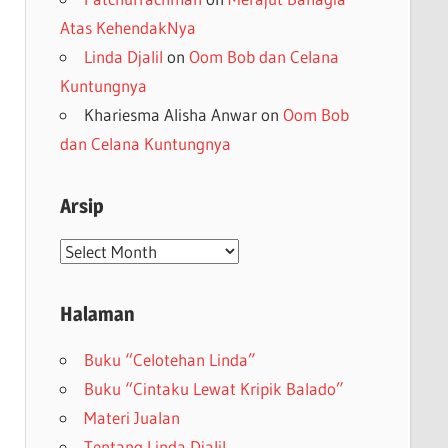
Atas KehendakNya
Linda Djalil
on
Oom Bob dan Celana
Kuntungnya
Khariesma Alisha Anwar
on
Oom Bob
dan Celana Kuntungnya
Arsip
Arsip
Halaman
Buku “Celotehan Linda”
Buku “Cintaku Lewat Kripik Balado”
Materi Jualan
Tentang Linda Djalil