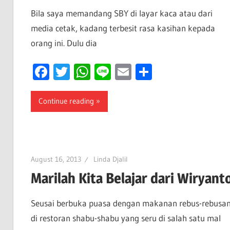
Bila saya memandang SBY di layar kaca atau dari
media cetak, kadang terbesit rasa kasihan kepada
orang ini. Dulu dia
Facebook
Twitter
WhatsApp
Line
Email
Share
Continue reading
August 16, 2013
Linda Djalil
Marilah Kita Belajar dari Wiryant
Seusai berbuka puasa dengan makanan rebus-rebusa
di restoran shabu-shabu yang seru di salah satu mal