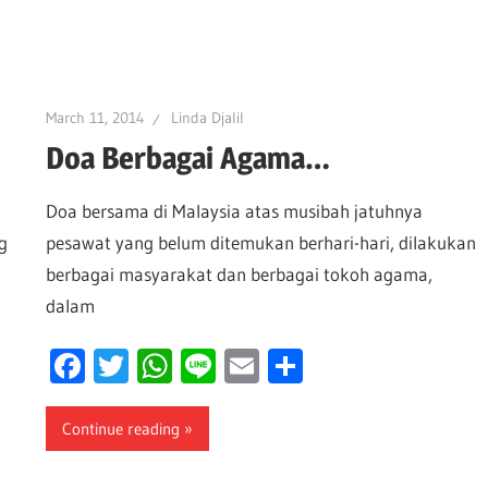
March 11, 2014
Linda Djalil
Doa Berbagai Agama…
Doa bersama di Malaysia atas musibah jatuhnya
g
pesawat yang belum ditemukan berhari-hari, dilakukan
berbagai masyarakat dan berbagai tokoh agama,
dalam
Facebook
Twitter
WhatsApp
Line
Email
Share
Continue reading