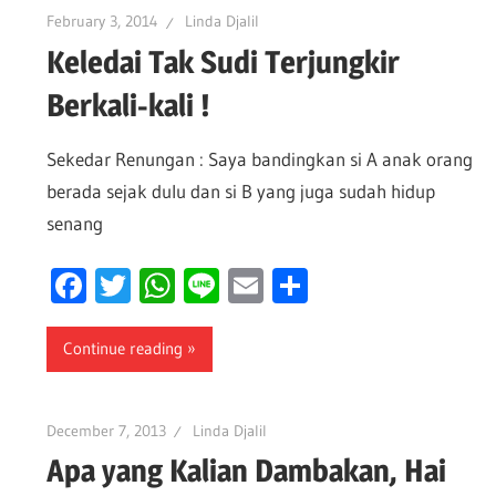
February 3, 2014
Linda Djalil
Keledai Tak Sudi Terjungkir
Berkali-kali !
Sekedar Renungan : Saya bandingkan si A anak orang
berada sejak dulu dan si B yang juga sudah hidup
senang
Facebook
Twitter
WhatsApp
Line
Email
Share
Continue reading
December 7, 2013
Linda Djalil
Apa yang Kalian Dambakan, Hai