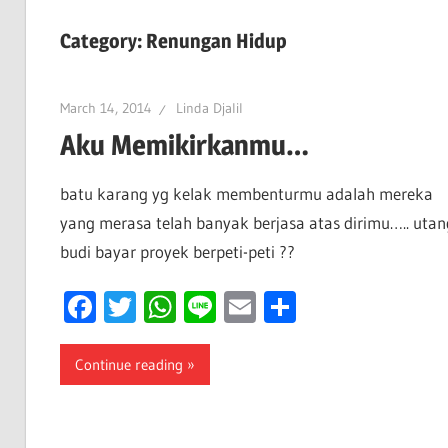
Category:
Renungan Hidup
March 14, 2014
Linda Djalil
Aku Memikirkanmu…
batu karang yg kelak membenturmu adalah mereka
yang merasa telah banyak berjasa atas dirimu….. utan
budi bayar proyek berpeti-peti ??
Facebook
Twitter
WhatsApp
Line
Email
Share
Continue reading