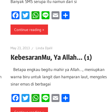
Banyak SMS serupa itu namun dari si
Facebook
Twitter
WhatsApp
Line
Email
Share
Continue reading
May 23, 2013
Linda Djalil
KebesaranMu, Ya Allah… (1)
Betapa engkau begitu mahir ya Allah…, meniupkan
n
warna biru untuk langit dan hamparan laut, mengoles
sinar emas di berbagai
Facebook
Twitter
WhatsApp
Line
Email
Share