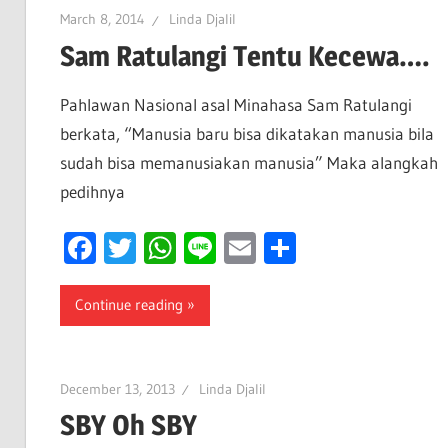
March 8, 2014
Linda Djalil
Sam Ratulangi Tentu Kecewa….
Pahlawan Nasional asal Minahasa Sam Ratulangi
berkata, “Manusia baru bisa dikatakan manusia bila
sudah bisa memanusiakan manusia” Maka alangkah
pedihnya
Facebook
Twitter
WhatsApp
Line
Email
Share
Continue reading
December 13, 2013
Linda Djalil
SBY Oh SBY