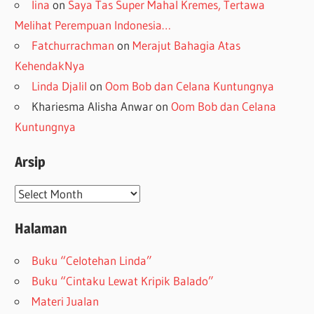
lina
on
Saya Tas Super Mahal Kremes, Tertawa
Melihat Perempuan Indonesia…
Fatchurrachman
on
Merajut Bahagia Atas
KehendakNya
Linda Djalil
on
Oom Bob dan Celana Kuntungnya
Khariesma Alisha Anwar
on
Oom Bob dan Celana
Kuntungnya
Arsip
Arsip
Halaman
Buku “Celotehan Linda”
Buku “Cintaku Lewat Kripik Balado”
Materi Jualan