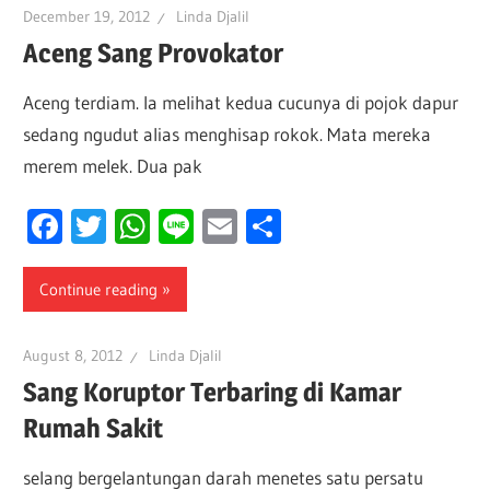
December 19, 2012
Linda Djalil
Aceng Sang Provokator
Aceng terdiam. Ia melihat kedua cucunya di pojok dapur
sedang ngudut alias menghisap rokok. Mata mereka
merem melek. Dua pak
Facebook
Twitter
WhatsApp
Line
Email
Share
Continue reading
August 8, 2012
Linda Djalil
Sang Koruptor Terbaring di Kamar
Rumah Sakit
selang bergelantungan darah menetes satu persatu