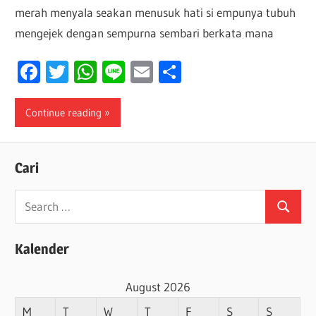
merah menyala seakan menusuk hati si empunya tubuh
mengejek dengan sempurna sembari berkata mana
Facebook
Twitter
WhatsApp
Line
Email
Share
Continue reading
Cari
Search
Search
for:
Kalender
August 2026
M
T
W
T
F
S
S