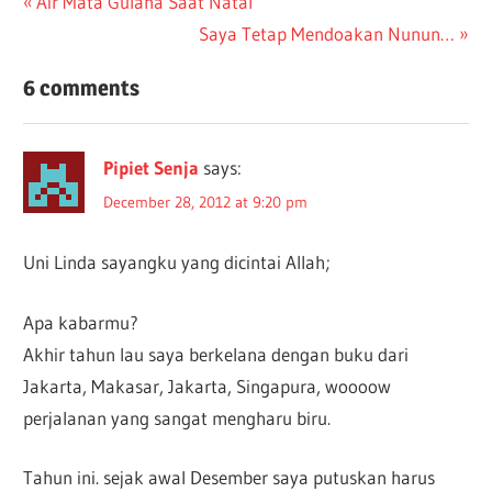
Post
Previous
Air Mata Gulana Saat Natal
Post:
Next
Saya Tetap Mendoakan Nunun…
navigation
Post:
6 comments
Pipiet Senja
says:
December 28, 2012 at 9:20 pm
Uni Linda sayangku yang dicintai Allah;
Apa kabarmu?
Akhir tahun lau saya berkelana dengan buku dari
Jakarta, Makasar, Jakarta, Singapura, woooow
perjalanan yang sangat mengharu biru.
Tahun ini. sejak awal Desember saya putuskan harus