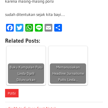
karena masing-masing porsi
sudah ditentukan sejak kita bayi….
Facebook
Twitter
WhatsApp
Line
Email
Share
Related Posts:
Buku Kumpulan Puisi
Memanusiakan
Linda Djalil
Headline: Jurnalisme
Diluncurkan
Puitis Linda…
PUISI