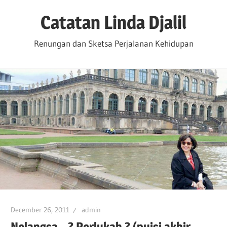
Skip
Catatan Linda Djalil
to
content
Renungan dan Sketsa Perjalanan Kehidupan
December 26, 2011
admin
Nelangsa…? Perlukah ? (puisi akhir