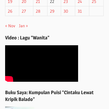
19
20
21
22
23
24
25
26
27
28
29
30
31
« Nov
Jan »
Video : Lagu “Wanita”
Buku Saya: Kumpulan Puisi “Cintaku Lewat
Kripik Balado”