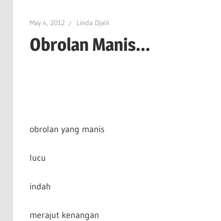
May 4, 2012
Linda Djalil
Obrolan Manis…
obrolan yang manis
lucu
indah
merajut kenangan