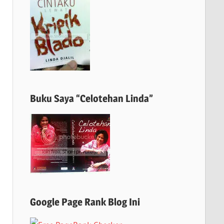
Buku Saya “Celotehan Linda”
Google Page Rank Blog Ini