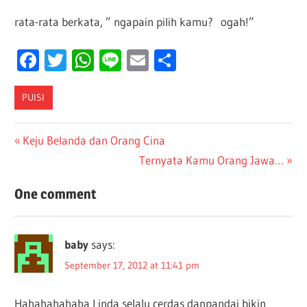
rata-rata berkata, ” ngapain pilih kamu? ogah!”
Facebook
Twitter
WhatsApp
Line
Email
Share
PUISI
Post
Previous
Keju Belanda dan Orang Cina
Post:
Next
Ternyata Kamu Orang Jawa…
navigation
Post:
One comment
baby
says:
September 17, 2012 at 11:41 pm
Hahahahahaha Linda selalu cerdas danpandai bikin