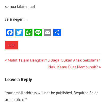
semua bikin mual
seisi negeri….
Facebook
Twitter
WhatsApp
Line
Email
Share
PUISI
Post
Previous
Mulut Tajam Dangkalmu Bagai Bukan Anak Sekolahan
Post:
Next
Nak, Kamu Puas Membunuh?
navigation
Post:
Leave a Reply
Your email address will not be published.
Required fields
are marked
*