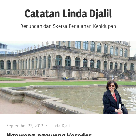
Skip
Catatan Linda Djalil
to
content
Renungan dan Sketsa Perjalanan Kehidupan
September 22, 2012
Linda Djalil
Ngoweng-ngoweng Voreder