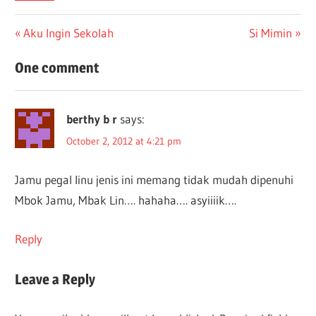
Post
Previous
Next
Aku Ingin Sekolah
Si Mimin
Post:
Post:
navigation
One comment
berthy b r
says:
October 2, 2012 at 4:21 pm
Jamu pegal linu jenis ini memang tidak mudah dipenuhi
Mbok Jamu, Mbak Lin…. hahaha…. asyiiiik….
Reply
Leave a Reply