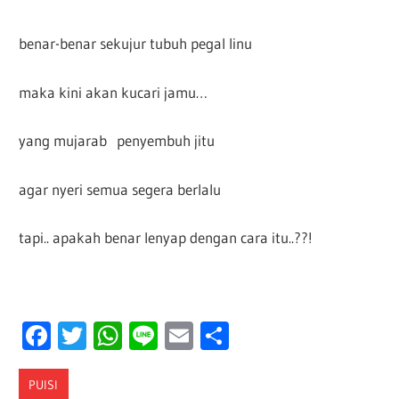
benar-benar sekujur tubuh pegal linu
maka kini akan kucari jamu…
yang mujarab penyembuh jitu
agar nyeri semua segera berlalu
tapi.. apakah benar lenyap dengan cara itu..??!
Facebook
Twitter
WhatsApp
Line
Email
Share
PUISI