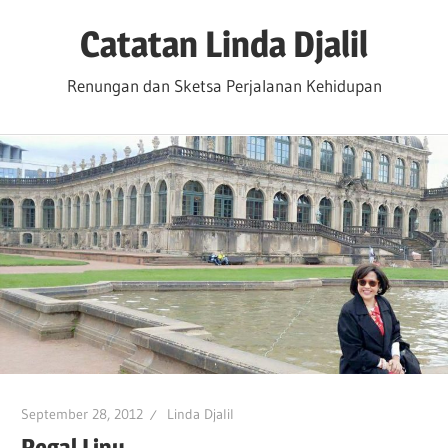
Skip
Catatan Linda Djalil
to
content
Renungan dan Sketsa Perjalanan Kehidupan
September 28, 2012
Linda Djalil
Pegal Linu