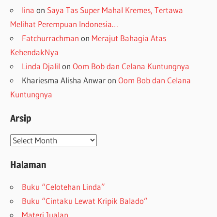
lina
on
Saya Tas Super Mahal Kremes, Tertawa
Melihat Perempuan Indonesia…
Fatchurrachman
on
Merajut Bahagia Atas
KehendakNya
Linda Djalil
on
Oom Bob dan Celana Kuntungnya
Khariesma Alisha Anwar
on
Oom Bob dan Celana
Kuntungnya
Arsip
Arsip
Halaman
Buku “Celotehan Linda”
Buku “Cintaku Lewat Kripik Balado”
Materi Jualan