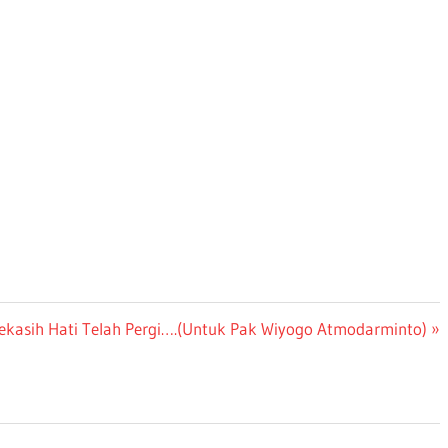
ext
ekasih Hati Telah Pergi….(Untuk Pak Wiyogo Atmodarminto)
ost: