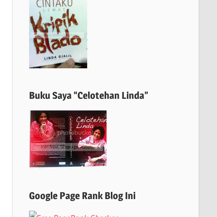
Buku Saya “Celotehan Linda”
Google Page Rank Blog Ini