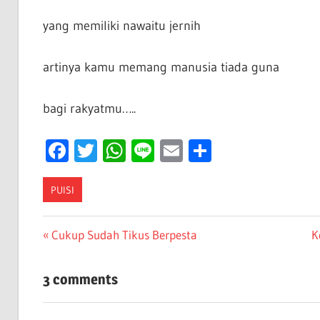
yang memiliki nawaitu jernih
artinya kamu memang manusia tiada guna
bagi rakyatmu…..
Facebook
Twitter
WhatsApp
Line
Email
Share
PUISI
Post
Previous
N
Cukup Sudah Tikus Berpesta
K
Post:
P
navigation
3 comments