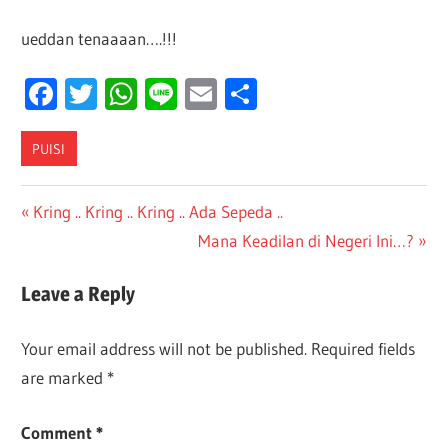
ueddan tenaaaan….!!!
Facebook
Twitter
WhatsApp
Line
Email
Share
PUISI
Post
Previous
Kring .. Kring .. Kring .. Ada Sepeda ..
Post:
Next
Mana Keadilan di Negeri Ini…?
navigation
Post:
Leave a Reply
Your email address will not be published.
Required fields
are marked
*
Comment
*