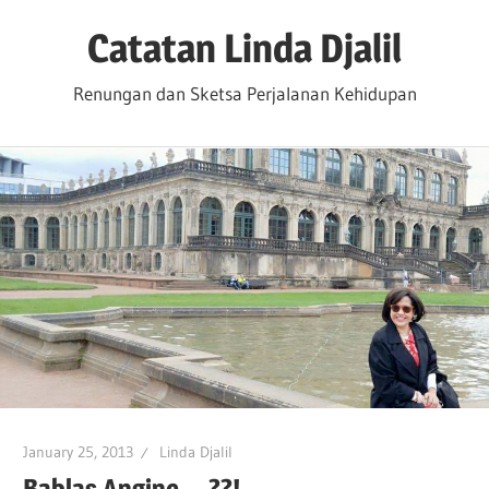
Skip
Catatan Linda Djalil
to
content
Renungan dan Sketsa Perjalanan Kehidupan
January 25, 2013
Linda Djalil
Bablas Angine….??!