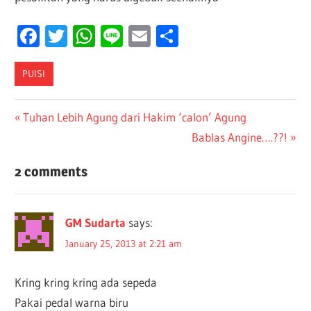
Facebook
Twitter
WhatsApp
Line
Email
Share
PUISI
Post
Previous
Tuhan Lebih Agung dari Hakim ‘calon’ Agung
Post:
Next
Bablas Angine….??!
navigation
Post:
2 comments
GM Sudarta
says:
January 25, 2013 at 2:21 am
Kring kring kring ada sepeda
Pakai pedal warna biru