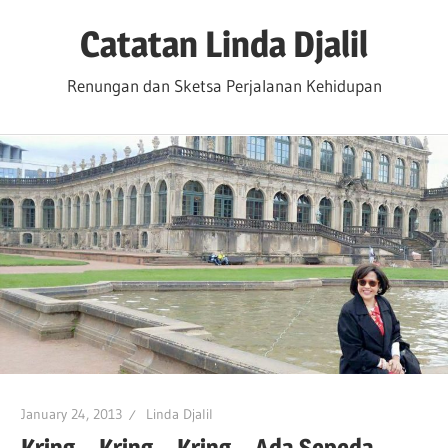
Skip
Catatan Linda Djalil
to
content
Renungan dan Sketsa Perjalanan Kehidupan
January 24, 2013
Linda Djalil
Kring .. Kring .. Kring .. Ada Sepeda ..