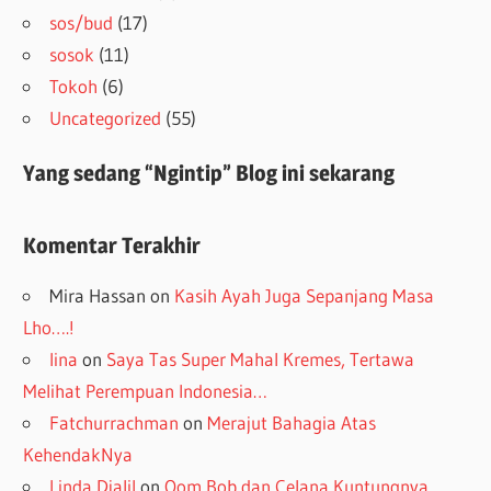
sos/bud
(17)
sosok
(11)
Tokoh
(6)
Uncategorized
(55)
Yang sedang “Ngintip” Blog ini sekarang
Komentar Terakhir
Mira Hassan
on
Kasih Ayah Juga Sepanjang Masa
Lho….!
lina
on
Saya Tas Super Mahal Kremes, Tertawa
Melihat Perempuan Indonesia…
Fatchurrachman
on
Merajut Bahagia Atas
KehendakNya
Linda Djalil
on
Oom Bob dan Celana Kuntungnya