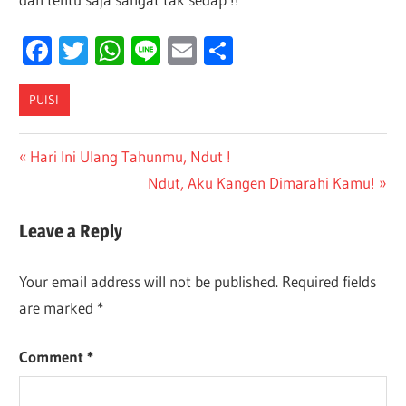
Facebook
Twitter
WhatsApp
Line
Email
Share
PUISI
Post
Previous
Hari Ini Ulang Tahunmu, Ndut !
Post:
Next
Ndut, Aku Kangen Dimarahi Kamu!
navigation
Post:
Leave a Reply
Your email address will not be published.
Required fields
are marked
*
Comment
*