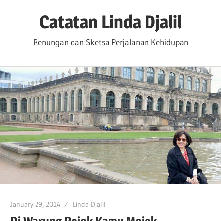
Skip
Catatan Linda Djalil
to
content
Renungan dan Sketsa Perjalanan Kehidupan
January 29, 2014
Linda Djalil
Di Warung Pojok Kamu Mojok