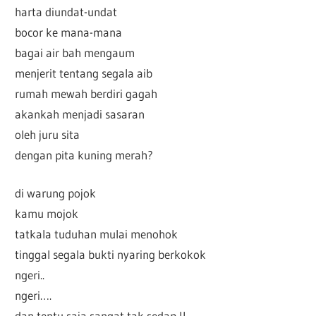
harta diundat-undat
bocor ke mana-mana
bagai air bah mengaum
menjerit tentang segala aib
rumah mewah berdiri gagah
akankah menjadi sasaran
oleh juru sita
dengan pita kuning merah?
di warung pojok
kamu mojok
tatkala tuduhan mulai menohok
tinggal segala bukti nyaring berkokok
ngeri..
ngeri….
dan tentu saja sangat tak sedap !!