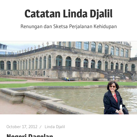
Skip
Catatan Linda Djalil
to
content
Renungan dan Sketsa Perjalanan Kehidupan
October 17, 2012
Linda Djalil
Negeri Dagelan