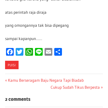
atas perintah raja diraja
yang omongannya tak bisa dipegang
sampai kapanpun……
Facebook
Twitter
WhatsApp
Line
Email
Share
PUISI
Post
Previous
Kamu Berseragam Baju Negara Tapi Biadab
Post:
Next
Cukup Sudah Tikus Berpesta
navigation
Post:
2 comments