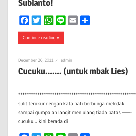
Subianto!
Facebook
Twitter
WhatsApp
Line
Email
Share
Continue reading
December 26, 2011
admin
Cucuku……. (untuk mbak Lies)
*******************************************************
sulit terukur dengan kata hati berbunga meledak
sampai gumpalan langit menjulang tiada batas ——-
cucuku… kini berada di