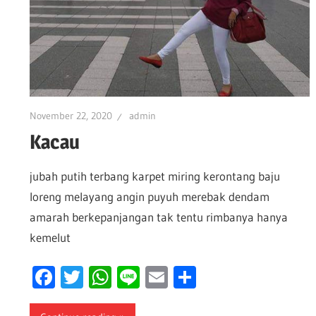
i
November 22, 2020
admin
Kacau
jubah putih terbang karpet miring kerontang baju
loreng melayang angin puyuh merebak dendam
amarah berkepanjangan tak tentu rimbanya hanya
kemelut
Facebook
Twitter
WhatsApp
Line
Email
Share