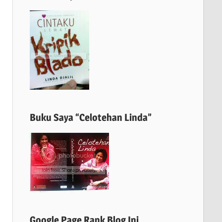
Buku Saya “Celotehan Linda”
Google Page Rank Blog Ini