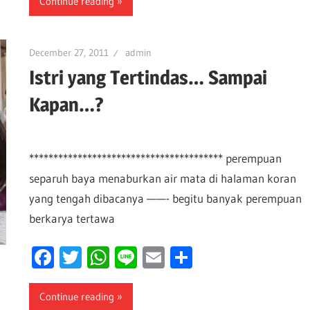
Continue reading
December 27, 2011
admin
Istri yang Tertindas… Sampai
Kapan…?
**************************************** perempuan
separuh baya menaburkan air mata di halaman koran
yang tengah dibacanya ——- begitu banyak perempuan
berkarya tertawa
Facebook
Twitter
WhatsApp
Line
Email
Share
Continue reading