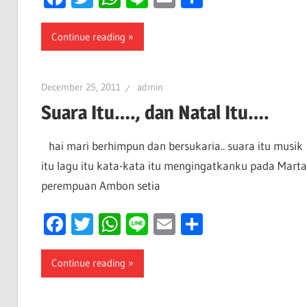
Continue reading
December 25, 2011
admin
Suara Itu…., dan Natal Itu….
hai mari berhimpun dan bersukaria.. suara itu musik
itu lagu itu kata-kata itu mengingatkanku pada Marta
perempuan Ambon setia
Facebook
Twitter
WhatsApp
Line
Email
Share
Continue reading