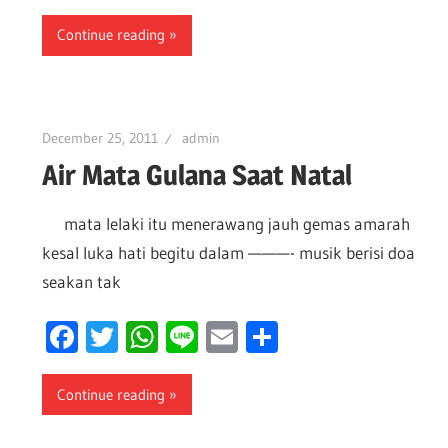
Continue reading
December 25, 2011
admin
Air Mata Gulana Saat Natal
mata lelaki itu menerawang jauh gemas amarah
kesal luka hati begitu dalam ———- musik berisi doa
seakan tak
Facebook
Twitter
WhatsApp
Line
Email
Share
Continue reading