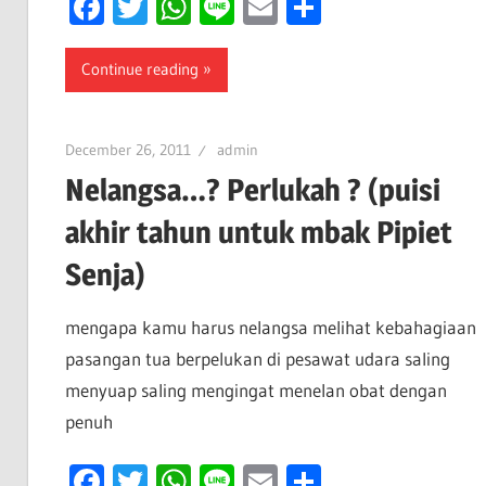
Facebook
Twitter
WhatsApp
Line
Email
Share
Continue reading
December 26, 2011
admin
Nelangsa…? Perlukah ? (puisi
akhir tahun untuk mbak Pipiet
Senja)
mengapa kamu harus nelangsa melihat kebahagiaan
pasangan tua berpelukan di pesawat udara saling
menyuap saling mengingat menelan obat dengan
penuh
Facebook
Twitter
WhatsApp
Line
Email
Share