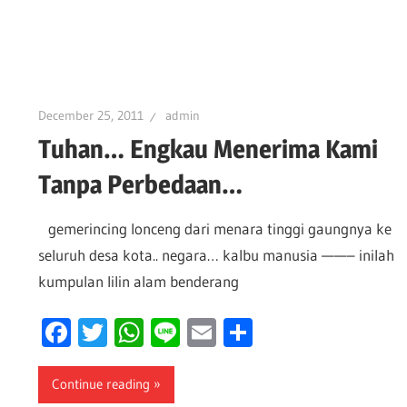
December 25, 2011
admin
Tuhan… Engkau Menerima Kami
Tanpa Perbedaan…
gemerincing lonceng dari menara tinggi gaungnya ke
seluruh desa kota.. negara… kalbu manusia ——– inilah
kumpulan lilin alam benderang
Facebook
Twitter
WhatsApp
Line
Email
Share
Continue reading