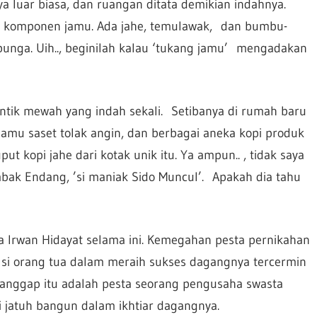
a luar biasa, dan ruangan ditata demikian indahnya.
n komponen jamu. Ada jahe, temulawak, dan bumbu-
unga. Uih.., beginilah kalau ‘tukang jamu’ mengadakan
antik mewah yang indah sekali. Setibanya di rumah baru
jamu saset tolak angin, dan berbagai aneka kopi produk
 kopi jahe dari kotak unik itu. Ya ampun.. , tidak saya
t mbak Endang, ’si maniak Sido Muncul’. Apakah dia tahu
 Irwan Hidayat selama ini. Kemegahan pesta pernikahan
 si orang tua dalam meraih sukses dagangnya tercermin
ganggap itu adalah pesta seorang pengusaha swasta
 jatuh bangun dalam ikhtiar dagangnya.