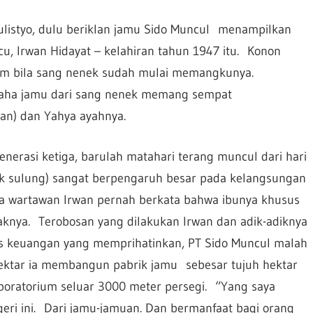
ulistyo, dulu beriklan jamu Sido Muncul menampilkan
, Irwan Hidayat – kelahiran tahun 1947 itu. Konon
iam bila sang nenek sudah mulai memangkunya.
saha jamu dari sang nenek memang sempat
wan) dan Yahya ayahnya.
enerasi ketiga, barulah matahari terang muncul dari hari
ak sulung) sangat berpengaruh besar pada kelangsungan
da wartawan Irwan pernah berkata bahwa ibunya khusus
knya. Terobosan yang dilakukan Irwan dan adik-adiknya
isis keuangan yang memprihatinkan, PT Sido Muncul malah
 hektar ia membangun pabrik jamu sebesar tujuh hektar
boratorium seluar 3000 meter persegi. “Yang saya
geri ini. Dari jamu-jamuan. Dan bermanfaat bagi orang