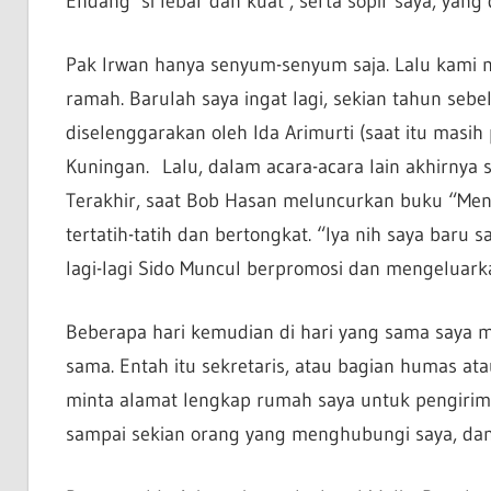
Endang ’si lebar dan kuat’, serta sopir saya, yan
Pak Irwan hanya senyum-senyum saja. Lalu kami m
ramah. Barulah saya ingat lagi, sekian tahun se
diselenggarakan oleh Ida Arimurti (saat itu masih 
Kuningan. Lalu, dalam acara-acara lain akhirnya 
Terakhir, saat Bob Hasan meluncurkan buku “Men
tertatih-tatih dan bertongkat. “Iya nih saya baru s
lagi-lagi Sido Muncul berpromosi dan mengeluark
Beberapa hari kemudian di hari yang sama saya m
sama. Entah itu sekretaris, atau bagian humas at
minta alamat lengkap rumah saya untuk pengirim
sampai sekian orang yang menghubungi saya, dan