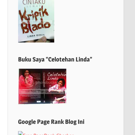
Buku Saya “Celotehan Linda”
Google Page Rank Blog Ini