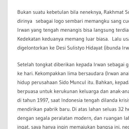
Bukan suatu kebetulan bila neneknya, Rakhmat S
dirinya sebagai logo sembari memangku sang cucu
Irwan yang tengah menangis bisa langsung terd
Kedekatan keduanya memang luar biasa. Lalu u
digelontorkan ke Desi Sulistyo Hidayat (ibunda Ir
Setelah tongkat diberikan kepada Irwan sebagai g
ke hari. Kekompakkan lima bersaudara (Irwan an
hidup perusahaan Sido Muncul itu. Bahkan, kepa
berpuasa untuk kerukunan keluarga dan anak-ana
di tahun 1997, saat Indonesia tengah dilanda kr
mendirikan pabrik baru. Di atas lahan seluas 32
dengan segala peralatan modern, dan ruangan la
ingat, saya hanya ingin memajukan bangsa ini, ne