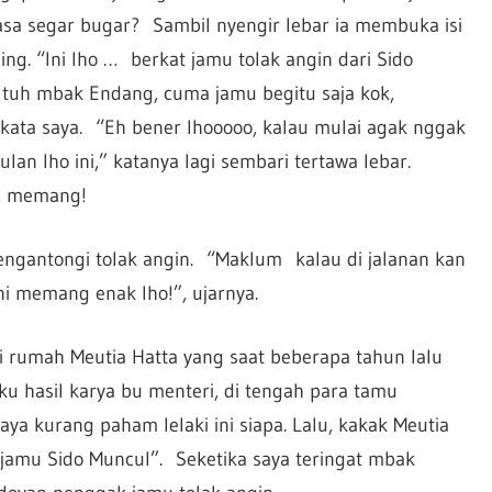
asa segar bugar? Sambil nyengir lebar ia membuka isi
ng. “Ini lho … berkat jamu tolak angin dari Sido
 tuh mbak Endang, cuma jamu begitu saja kok,
” kata saya. “Eh bener lhooooo, kalau mulai agak nggak
ulan lho ini,” katanya lagi sembari tertawa lebar.
p, memang!
 mengantongi tolak angin. “Maklum kalau di jalanan kan
i memang enak lho!”, ujarnya.
i rumah Meutia Hatta yang saat beberapa tahun lalu
hasil karya bu menteri, di tengah para tamu
a kurang paham lelaki ini siapa. Lalu, kakak Meutia
 jamu Sido Muncul”. Seketika saya teringat mbak