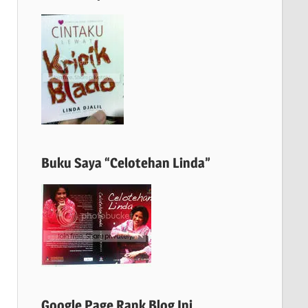
Buku Saya “Celotehan Linda”
Google Page Rank Blog Ini