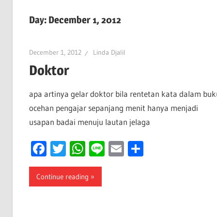
Day:
December 1, 2012
December 1, 2012
Linda Djalil
Doktor
apa artinya gelar doktor bila rentetan kata dalam buk
ocehan pengajar sepanjang menit hanya menjadi
usapan badai menuju lautan jelaga
Facebook
Twitter
WhatsApp
Line
Email
Share
Continue reading