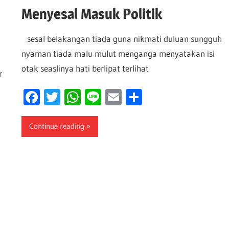
Menyesal Masuk Politik
sesal belakangan tiada guna nikmati duluan sungguh
nyaman tiada malu mulut menganga menyatakan isi
otak seaslinya hati berlipat terlihat
r
Facebook
Twitter
WhatsApp
Line
Email
Share
Continue reading