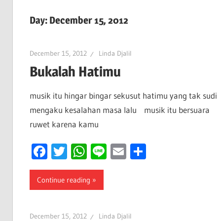
Day:
December 15, 2012
December 15, 2012
Linda Djalil
Bukalah Hatimu
musik itu hingar bingar sekusut hatimu yang tak sudi
mengaku kesalahan masa lalu musik itu bersuara
ruwet karena kamu
Facebook
Twitter
WhatsApp
Line
Email
Share
Continue reading
December 15, 2012
Linda Djalil