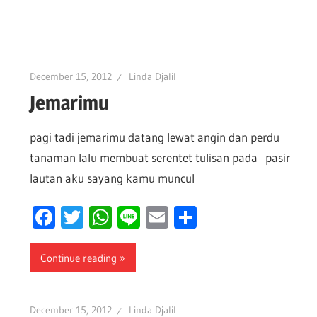
December 15, 2012
Linda Djalil
Jemarimu
pagi tadi jemarimu datang lewat angin dan perdu
tanaman lalu membuat serentet tulisan pada pasir
lautan aku sayang kamu muncul
Facebook
Twitter
WhatsApp
Line
Email
Share
Continue reading
December 15, 2012
Linda Djalil