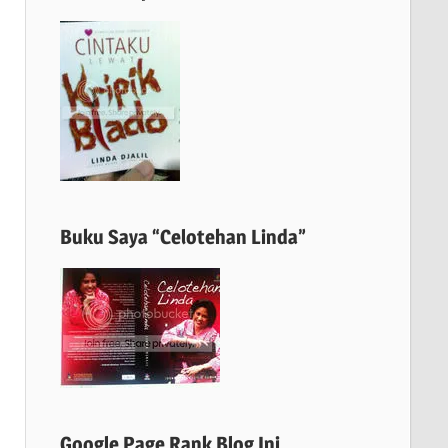
Buku Saya “Celotehan Linda”
Google Page Rank Blog Ini