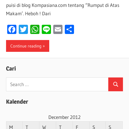
puisi di blog Kompasiana.com tentang “Rumput di Atas
Makam’. Heboh ! Dari
Facebook
Twitter
WhatsApp
Line
Email
Share
Continue reading
Cari
Search
Search
for:
Kalender
December 2012
M
T
W
T
F
S
S