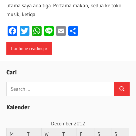
utama saya ada tiga. Pertama makan, kedua ke toko
musik, ketiga
Facebook
Twitter
WhatsApp
Line
Email
Share
Continue reading
Cari
Search
Search
for:
Kalender
December 2012
M
T
W
T
F
S
S