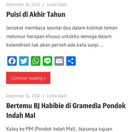
December 31, 2012
Linda Djalil
Puisi di Akhir Tahun
tercekat membaca seuntai doa dalam kalimat teman
meluncur harapan khusus untukku semoga dalam
kesendirian tak akan pernah ada kata sunyi….
Facebook
Twitter
WhatsApp
Line
Email
Share
Continue reading
December 31, 2012
Linda Djalil
Bertemu BJ Habibie di Gramedia Pondok
Indah Mal
Kalau ke PIM (Pondok Indah Mal) , biasanya tujuan